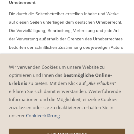
Urheberrecht
Die durch die Seitenbetreiber erstellten Inhalte und Werke
auf diesen Seiten unterliegen dem deutschen Urheberrecht.
Die Vervielfältigung, Bearbeitung, Verbreitung und jede Art
der Verwertung außerhalb der Grenzen des Urheberrechtes
bedürfen der schriftlichen Zustimmung des jeweiligen Autors
bzw. Erstellers. Downloads und Kopien dieser Seite sind nur
für den privaten, nicht kommerziellen Gebrauch gestattet.
Wir verwenden Cookies um unsere Website zu
Soweit die Inhalte auf dieser Seite nicht vom Betreiber erstellt
optimieren und Ihnen das
bestmögliche Online-
wurden, werden die Urheberrechte Dritter beachtet.
Erlebnis
zu bieten. Mit dem Klick auf
„Alle erlauben“
Insbesondere werden Inhalte Dritter als solche
erklären Sie sich damit einverstanden. Weiterführende
gekennzeichnet. Sollten Sie trotzdem auf eine
Informationen und die Möglichkeit, einzelne Cookies
Urheberrechtsverletzung aufmerksam werden, bitten wir um
zuzulassen oder sie zu deaktivieren, erhalten Sie in
einen entsprechenden Hinweis. Bei Bekanntwerden von
unserer
Cookieerklärung.
Rechtsverletzungen werden wir derartige Inhalte umgehend
entfernen